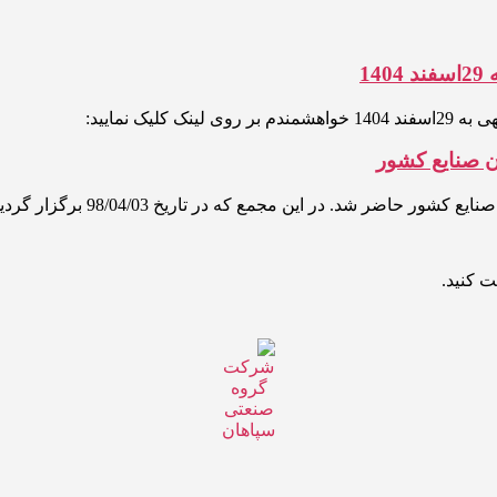
1
ک نمایید:
 صنایع کشور
سپاهان با میز معرفی تواناییها
ت کنید.