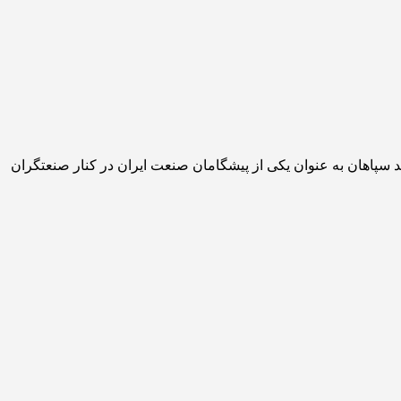
ی خود در مجمع عمومی انجمن مدیران صنایع کشور حاضر شد. در این مجمع که در تاریخ 98/04/03 برگزار گردید سپاهان به عنوان یکی از پیشگامان صنعت ایران در کنار صنعتگران