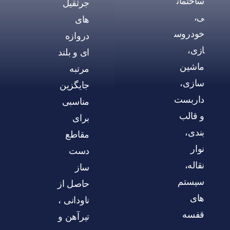
ساختمان
جرثقیل
ی،
های
خودروس
دروازه
ازی،
ای و بلند
ماشین
مرتبه
سازی،
جایگزین
داربست
مناسبی
و قالب
برای
بندی،
مقاطع
نوار
دست
نقاله،
ساز
سیستم
حاصل از
های
ناودانی ،
قفسه
تیرآهن و