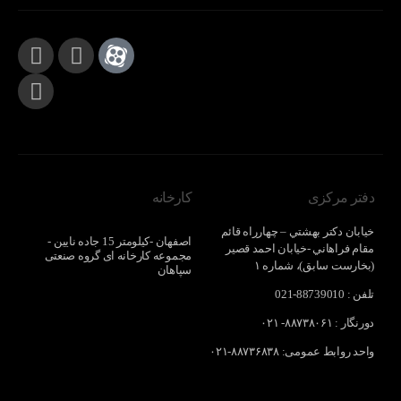
دفتر مرکزی
کارخانه
خيابان دکتر بهشتي – چهارراه قائم
اصفهان -کيلومتر 15 جاده نايين -
مقام فراهاني -خيابان احمد قصير
مجموعه کارخانه ای گروه صنعتی
(بخارست سابق)، شماره ۱
سپاهان
تلفن : 88739010-021
دورنگار : ۸۸۷۳۸۰۶۱- ۰۲۱
واحد روابط عمومی: ۸۸۷۳۶۸۳۸-۰۲۱