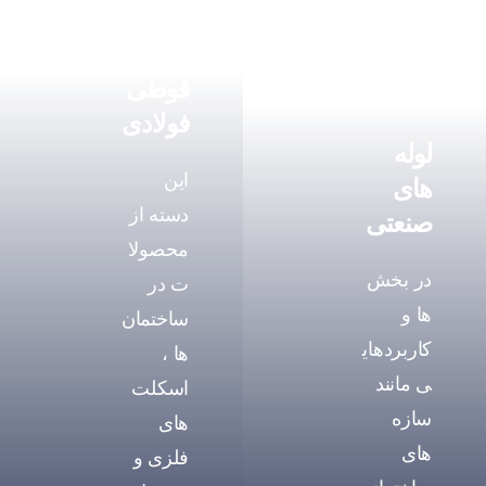
قوطی
فولادی
لوله
این
های
دسته از
صنعتی
محصولا
در بخش
ت در
ها و
ساختمان
کاربردهای
ها ،
ی مانند
اسکلت
سازه
های
های
فلزی و