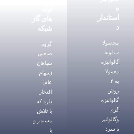
ه
لوله
استاندار
های گاز
د
شبکه
محصولا
گروه
ت لوله
صنعتی
گالوانیزه
سپاهان
معمولا
(سهام
به ۲
عام)
روش
افتخار
گالوانیزه
دارد که
گرم
با تلاش
وگالوانیز
مستمر و
ه سرد
با