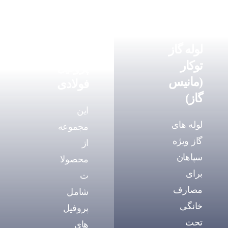
لوله گاز
توکار
پروفیل
(مانیس
فولادی
گاز)
این
لوله های
مجموعه
گاز ویژه
از
سپاهان
محصولا
برای
ت
مصارف
شامل
خانگی
پروفیل
تحت
های