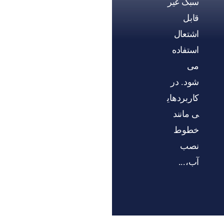
سبک غیر
قابل
اشتعال
استفاده
می
شود. در
کاربردهای
ی مانند
خطوط
نصب
آب،...