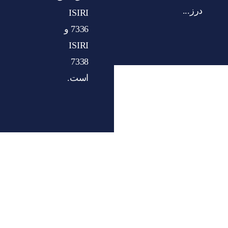
درز...
ISIRI
7336 و
ISIRI
7338
است.