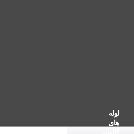
لوله
های
گالوانیز