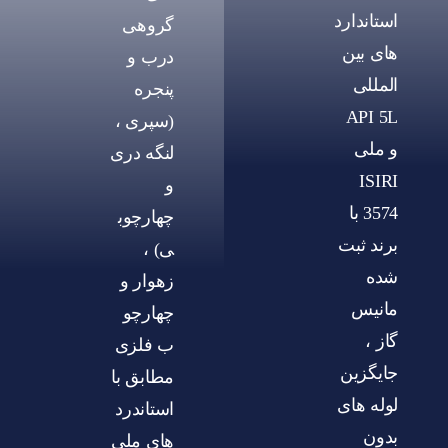
استاندارد
گروهی
های بین
درب و
المللی
پنجره
API 5L
(سپری ،
و ملی
لنگه دری
ISIRI
و
3574 با
چهارچوب
برند ثبت
ی) ،
شده
زهوار و
مانیس
چهارچو
گاز ،
ب فلزی
جایگزین
مطابق با
لوله های
استاندرد
بدون
های ملی