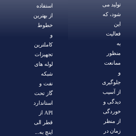
تولید می
استفاده
شود، که
از بهترين
این
خطوط
فعالیت
و
به
کاملترين
منظور
تجهيزات
ممانعت
لوله های
و
شبکه
جلوگیری
نفت و
از آسیب
گاز تحت
دیدگی و
استاندارد
خوردگی
API از
از منظر
قطر الی
زمان در
اينچ به...