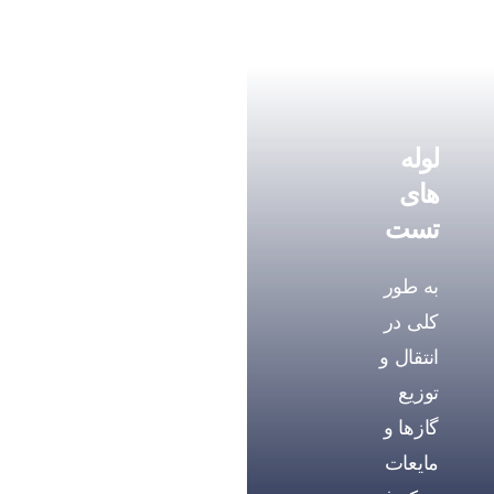
لوله
های
تست
به طور
کلی در
انتقال و
توزیع
گازها و
مایعات