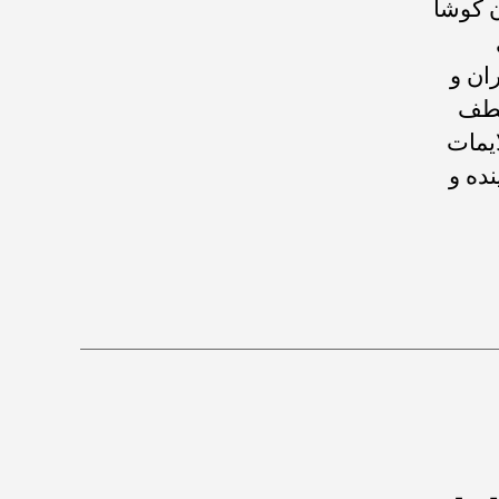
ن کوشا
ان و
لطف
ایمات
ده و