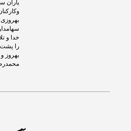
یاران س
وکارکنان
بهروزی و
سهامدار
خدا و تل
را پشت س
بهروز و 
محمدرضا